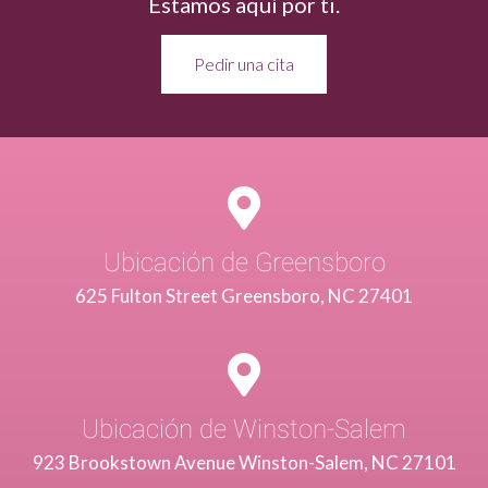
Estamos aquí por ti.
Pedir una cita
Ubicación de Greensboro
625 Fulton Street Greensboro, NC 27401
Ubicación de Winston-Salem
923 Brookstown Avenue Winston-Salem, NC 27101