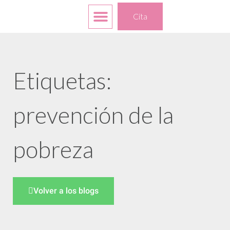
Servicios gratuitos
Sus opciones
Acerca de
Cita
Etiquetas:
prevención de la
pobreza
Volver a los blogs