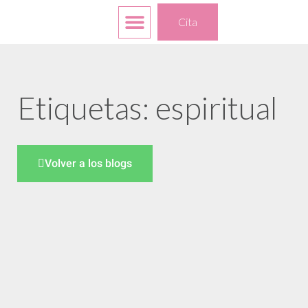
Servicios gratuitos
Sus opciones
Acerca de
Cita
Etiquetas: espiritual
Volver a los blogs