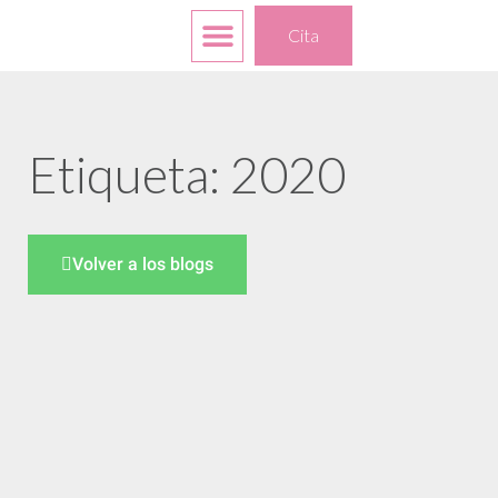
Servicios gratuitos
Sus opciones
Acerca de
Cita
Etiqueta: 2020
Volver a los blogs