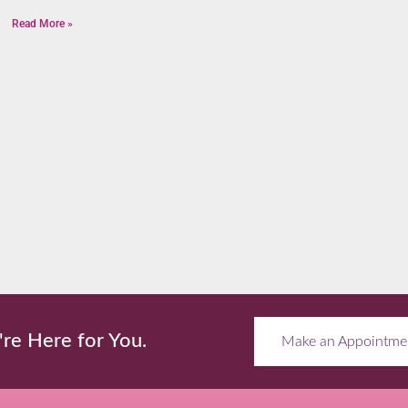
Read More »
re Here for You.
Make an Appointme