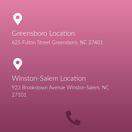
Greensboro Location
625 Fulton Street Greensboro, NC 27401
Winston-Salem Location
923 Brookstown Avenue Winston-Salem, NC
27101