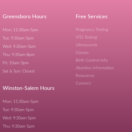
Greensboro Hours
Free Services
Pregnancy Testing
Mon: 11:30am-5pm
STD Testing
Tue: 9:30am-5pm
Ultrasounds
Wed: 9:30am-5pm
Classes
Thu: 9:30am-8pm
Birth Control Info
Fri: 10am-3pm
Abortion Information
Sat & Sun: Closed
Resources
Connect
Winston-Salem Hours
Mon: 11:30am-5pm
Tue: 9:30am-5pm
Wed: 9:30am-5pm
Thu: 9:30am-5pm