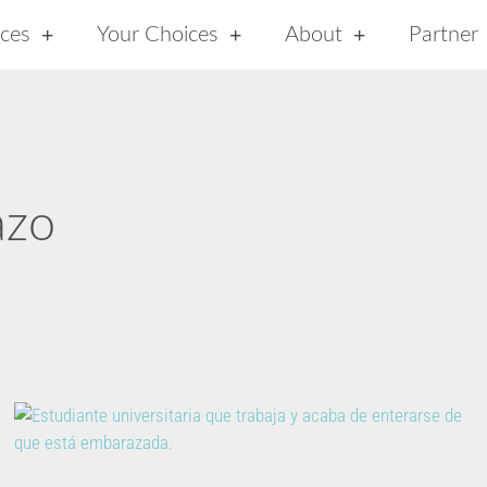
ices
Your Choices
About
Partner
azo