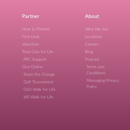
Partner
About
How to Partner
Who We Are
First Look
Locations
Volunteer
Careers
Triad Gala for Life
Blog
PRC Support
Podcast
Give Online
Terms and
Conditions
Share the Change
Messaging Privacy
Golf Tournament
Policy
GSO Walk for Life
WS Walk for Life