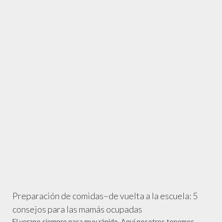
Preparación de comidas–de vuelta a la escuela: 5
consejos para las mamás ocupadas
El verano siempre pasa muy rápido. Aquí nosotros tenemos