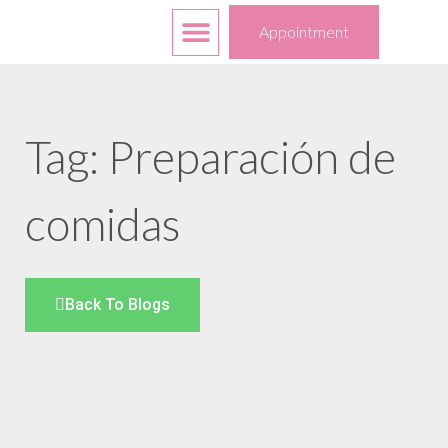
Free Services
Your Choices
Appointment
Tag: Preparación de
comidas
Back To Blogs